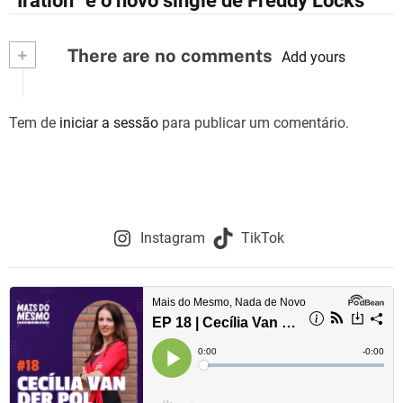
“Iration” é o novo single de Freddy Locks
a
v
+
There are no comments
Add yours
e
g
Tem de
iniciar a sessão
para publicar um comentário.
a
ç
ã
Instagram
TikTok
o
d
e
a
r