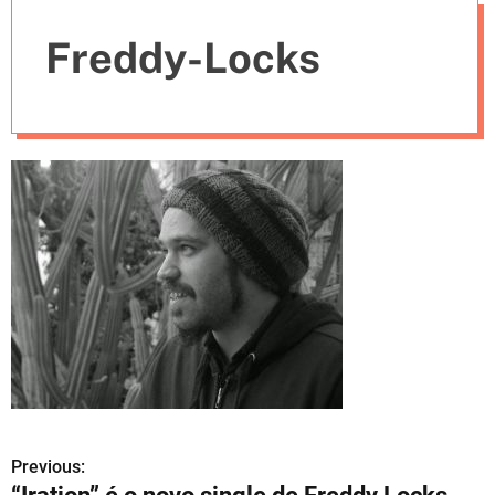
e
Freddy-Locks
s
Previous:
N