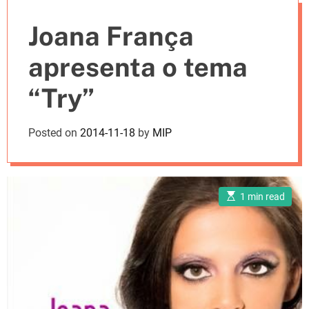
e
Joana França
s
apresenta o tema
“Try”
Posted on
2014-11-18
by
MIP
E
1 min read
s
t
i
m
a
t
e
d
r
e
a