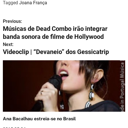
Tagged
Joana França
Previous:
N
Músicas de Dead Combo irão integrar
a
banda sonora de filme de Hollywood
v
Next:
Videoclip | “Devaneio” dos Gessicatrip
e
g
a
ç
ã
o
Ana Bacalhau estreia-se no Brasil
d