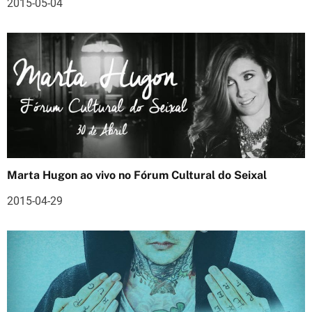
2015-05-04
e
a
r
t
i
g
o
Marta Hugon ao vivo no Fórum Cultural do Seixal
s
2015-04-29