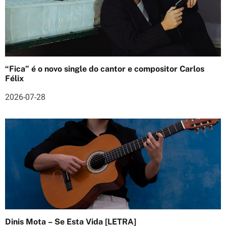
i
g
o
s
“Fica” é o novo single do cantor e compositor Carlos
Félix
2026-07-28
Dinis Mota – Se Esta Vida [LETRA]