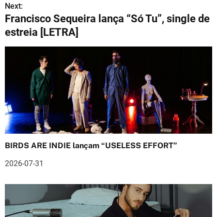
v
Next:
Francisco Sequeira lança “Só Tu”, single de
e
estreia [LETRA]
g
a
ç
ã
o
d
BIRDS ARE INDIE lançam “USELESS EFFORT”
e
2026-07-31
a
r
t