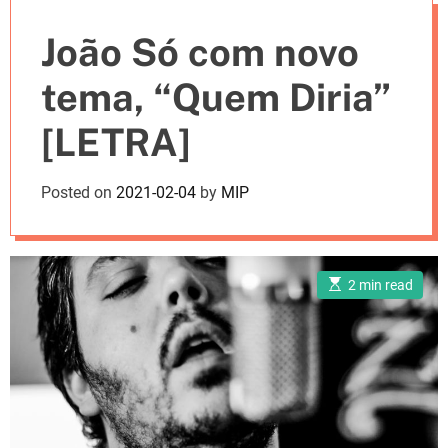
e
João Só com novo
s
tema, “Quem Diria”
[LETRA]
Posted on
2021-02-04
by
MIP
E
2 min read
s
t
i
m
a
t
e
d
r
e
a