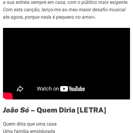
a sua estreia sempre em casa, com o público mais exigente.
Com esta canção, lanço-me ao meu maior desafio musical
ate agora, porque nada é pequeno no amor»
.
João Só
– Quem Diria [LETRA]
Quem diria que uma casa
Uma família emoldurada