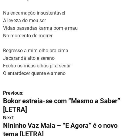
Na encarnação insustentável
A leveza do meu ser
Vidas passadas karma bom e mau
No momento de morrer
Regresso a mim olho pra cima
Jacarandá alto e sereno
Fecho os meus olhos p’ra sentir
O entardecer quente e ameno
Previous:
N
Bokor estreia-se com “Mesmo a Saber”
a
[LETRA]
v
Next:
Nininho Vaz Maia – “E Agora” é o novo
e
tema [LETRA]