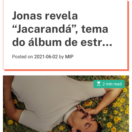
e
Jonas revela
s
“Jacarandá”, tema
do álbum de estreia
“São Jorge”,
Posted on
2021-06-02
by
MIP
produzido por Jorge
Fernando
E
2 min read
s
t
i
m
a
t
e
d
r
e
a