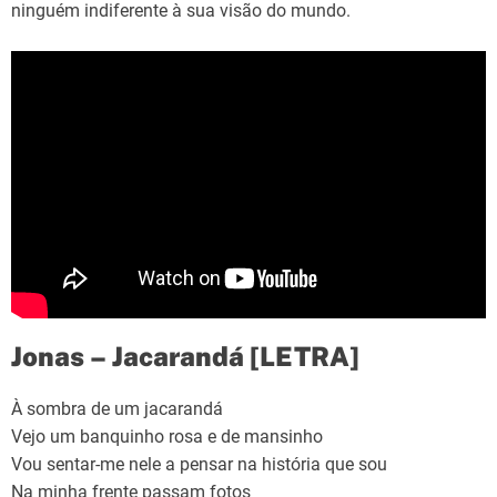
ninguém indiferente à sua visão do mundo.
Jonas – Jacarandá [LETRA]
À sombra de um jacarandá
Vejo um banquinho rosa e de mansinho
Vou sentar-me nele a pensar na história que sou
Na minha frente passam fotos