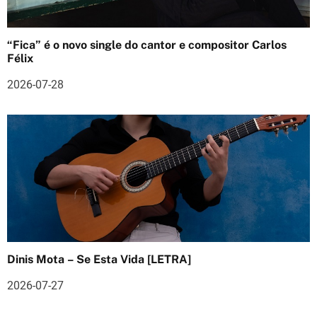
o
s
“Fica” é o novo single do cantor e compositor Carlos
Félix
2026-07-28
Dinis Mota – Se Esta Vida [LETRA]
2026-07-27