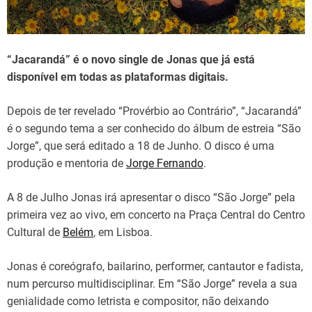
d
t
i
m
e
“Jacarandá” é o novo single de Jonas que já está
disponível em todas as plataformas digitais.
Depois de ter revelado “Provérbio ao Contrário”, “Jacarandá”
é o segundo tema a ser conhecido do álbum de estreia “São
Jorge”, que será editado a 18 de Junho. O disco é uma
produção e mentoria de
Jorge Fernando
.
A 8 de Julho Jonas irá apresentar o disco “São Jorge” pela
primeira vez ao vivo, em concerto na Praça Central do Centro
Cultural de
Belém
, em Lisboa.
Jonas é coreógrafo, bailarino, performer, cantautor e fadista,
num percurso multidisciplinar. Em “São Jorge” revela a sua
genialidade como letrista e compositor, não deixando