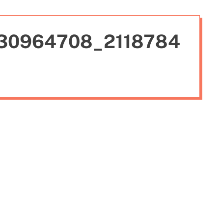
i
e
30964708_2118784
s