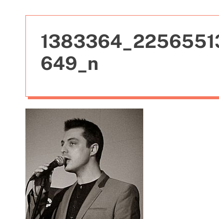
t
i
e
1383364_2256551
s
649_n