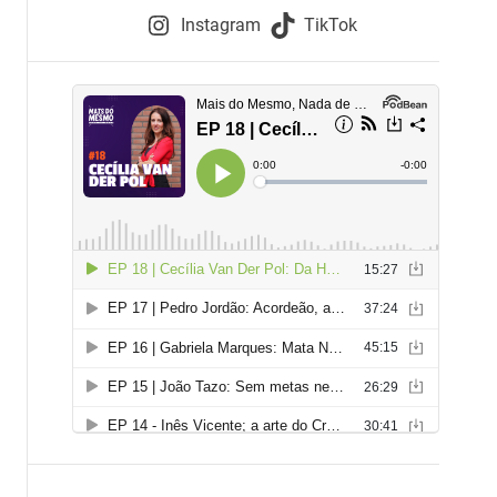
e
Instagram
TikTok
i
e
s