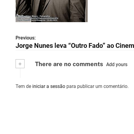
Previous:
N
Jorge Nunes leva “Outro Fado” ao Cin
a
v
+
There are no comments
Add yours
e
g
Tem de
iniciar a sessão
para publicar um comentário.
a
ç
ã
o