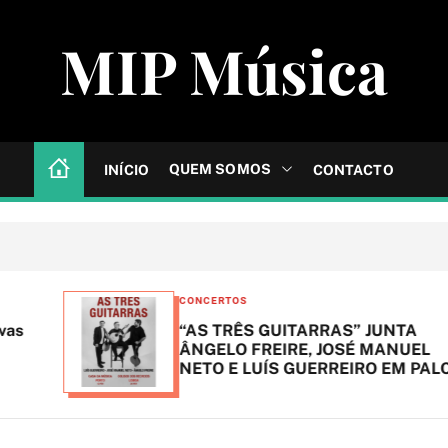
MIP Música
QUEM SOMOS
INÍCIO
CONTACTO
C
CONCERTOS
a
“AS TRÊS GUITARRAS” JUNTA
t
ÂNGELO FREIRE, JOSÉ MANUEL
NETO E LUÍS GUERREIRO EM PALCO
e
g
o
r