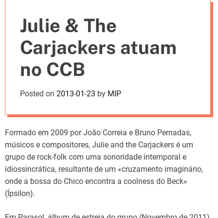
e
Julie & The
s
Carjackers atuam
no CCB
Posted on
2013-01-23
by
MIP
Formado em 2009 por João Correia e Bruno Pernadas,
músicos e compositores, Julie and the Carjackers é um
grupo de rock-folk com uma sonoridade intemporal e
idiossincrática, resultante de um «cruzamento imaginário,
onde a bossa do Chico encontra a coolness do Beck»
(Ípsilon).
Em Parasol, álbum de estreia do grupo (Novembro de 2011),