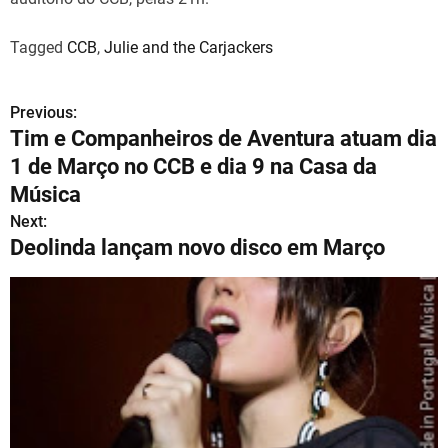
Tagged
CCB
,
Julie and the Carjackers
Previous:
N
Tim e Companheiros de Aventura atuam dia
a
1 de Março no CCB e dia 9 na Casa da
v
Música
Next:
e
Deolinda lançam novo disco em Março
g
a
ç
ã
o