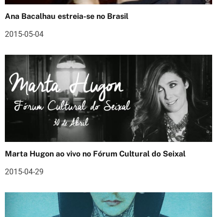
d
Ana Bacalhau estreia-se no Brasil
e
2015-05-04
a
r
t
i
g
o
s
Marta Hugon ao vivo no Fórum Cultural do Seixal
2015-04-29