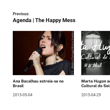
N
Previous:
Agenda | The Happy Mess
a
v
e
g
a
ç
ã
Ana Bacalhau estreia-se no
Marta Hugon ao vivo 
o
Brasil
Cultural do Sei
d
2015-05-04
2015-04-29
e