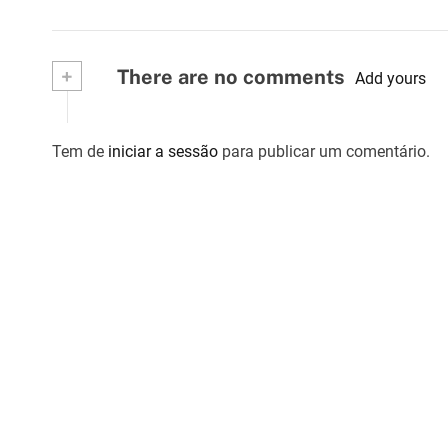
a
r
+
There are no comments
Add yours
t
i
Tem de
iniciar a sessão
para publicar um comentário.
g
o
s