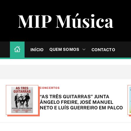
MIP Música
QUEM SOMOS
INÍCIO
CONTACTO
C
CONCERTOS
a
“AS TRÊS GUITARRAS” JUNTA
t
ÂNGELO FREIRE, JOSÉ MANUEL
NETO E LUÍS GUERREIRO EM PALCO
e
g
o
r