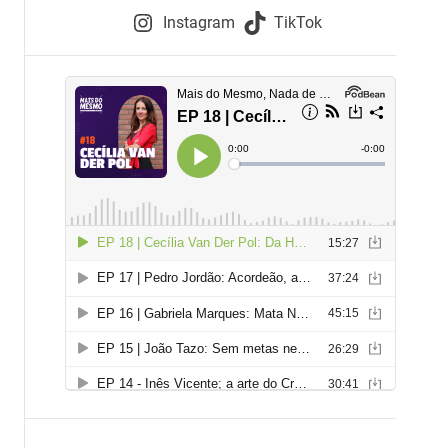
e
Instagram
TikTok
i
e
s