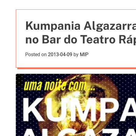
t
i
e
Kumpania Algazarra 
s
no Bar do Teatro Rá
Posted on
2013-04-09
by
MIP