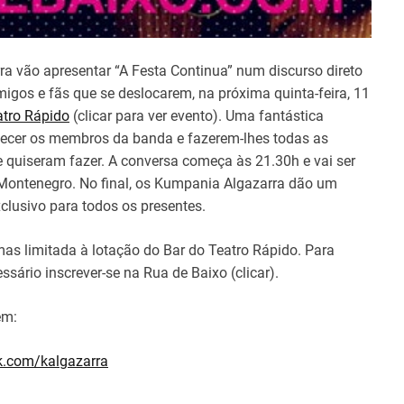
a vão apresentar “A Festa Continua” num discurso direto
migos e fãs que se deslocarem, na próxima quinta-feira, 11
atro Rápido
(clicar para ver evento). Uma fantástica
ecer os membros da banda e fazerem-lhes todas as
 quiseram fazer. A conversa começa às 21.30h e vai ser
ontenegro. No final, os Kumpania Algazarra dão um
clusivo para todos os presentes.
 mas limitada à lotação do Bar do Teatro Rápido. Para
essário inscrever-se na Rua de Baixo (clicar).
em:
k.com/kalgazarra