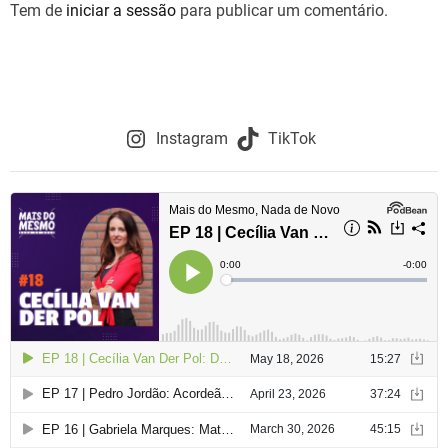
g
Tem de
iniciar a sessão
para publicar um comentário.
a
ç
ã
Instagram
TikTok
o
d
e
a
r
t
i
g