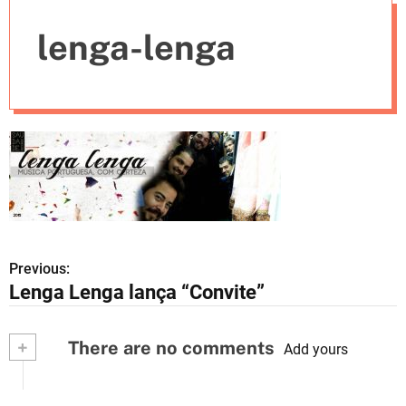
e
lenga-lenga
s
Previous:
N
Lenga Lenga lança “Convite”
a
v
+
There are no comments
Add yours
e