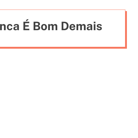
i
e
unca É Bom Demais
s