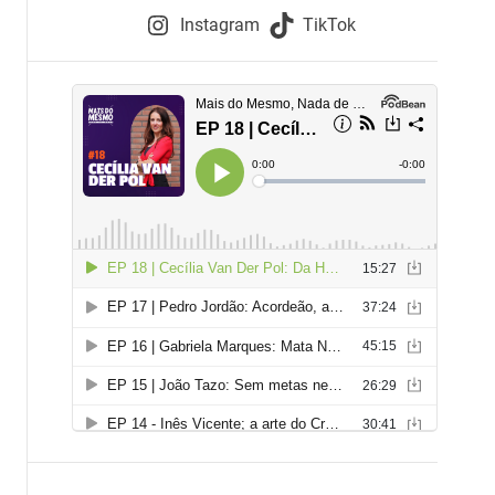
e
Instagram
TikTok
i
e
s