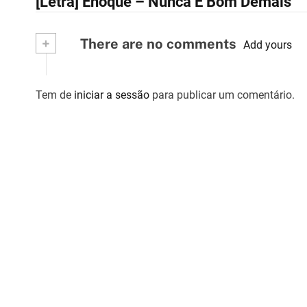
[Letra] Enoque – Nunca É Bom Demais
a
v
+
There are no comments
Add yours
e
g
Tem de
iniciar a sessão
para publicar um comentário.
a
ç
ã
o
d
e
a
r