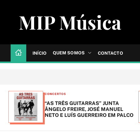
MIP Música
QUEM SOMOS
INÍCIO
CONTACTO
C
CONCERTOS
a
“AS TRÊS GUITARRAS” JUNTA
t
ÂNGELO FREIRE, JOSÉ MANUEL
NETO E LUÍS GUERREIRO EM PALCO
e
g
o
r