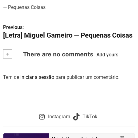
— Pequenas Coisas
Previous:
N
[Letra] Miguel Gameiro — Pequenas Coisas
a
v
+
There are no comments
Add yours
e
g
Tem de
iniciar a sessão
para publicar um comentário.
a
ç
ã
Instagram
TikTok
o
d