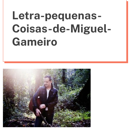
e
Letra-pequenas-
s
Coisas-de-Miguel-
Gameiro