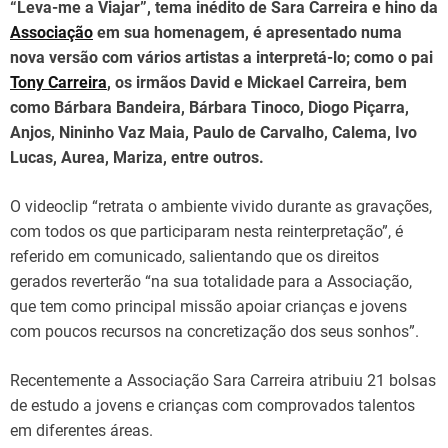
d
“Leva-me a Viajar”, tema inédito de Sara Carreira e hino da
t
i
Associação
em sua homenagem, é apresentado numa
m
nova versão com vários artistas a interpretá-lo; como o pai
e
Tony Carreira
, os irmãos David e Mickael Carreira, bem
como Bárbara Bandeira, Bárbara Tinoco, Diogo Piçarra,
Anjos, Nininho Vaz Maia, Paulo de Carvalho, Calema, Ivo
Lucas, Aurea, Mariza, entre outros.
O videoclip “retrata o ambiente vivido durante as gravações,
com todos os que participaram nesta reinterpretação”, é
referido em comunicado, salientando que os direitos
gerados reverterão “na sua totalidade para a Associação,
que tem como principal missão apoiar crianças e jovens
com poucos recursos na concretização dos seus sonhos”.
Recentemente a Associação Sara Carreira atribuiu 21 bolsas
de estudo a jovens e crianças com comprovados talentos
em diferentes áreas.