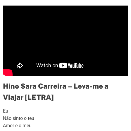
Hino Sara Carreira – Leva-me a
Viajar [LETRA]
Eu
Não sinto o teu
Amor e o meu