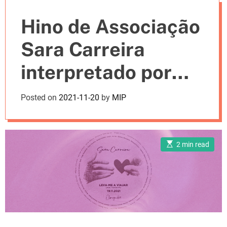
e
Hino de Associação
s
Sara Carreira
interpretado por
Mariza, Bárbara
Posted on
2021-11-20
by
MIP
Bandeira, Nininho,
entre outros
E
2 min read
s
artistas
t
i
m
a
t
e
d
r
e
a