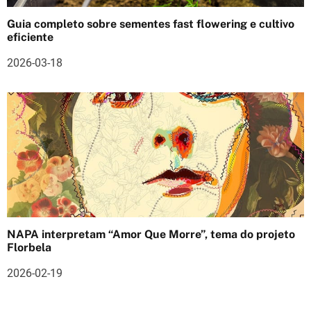
s
Guia completo sobre sementes fast flowering e cultivo
eficiente
2026-03-18
NAPA interpretam “Amor Que Morre”, tema do projeto
Florbela
2026-02-19