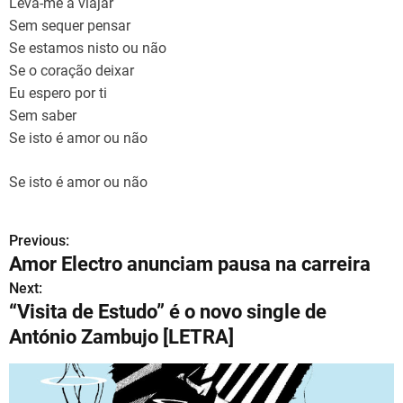
Leva-me a viajar
Sem sequer pensar
Se estamos nisto ou não
Se o coração deixar
Eu espero por ti
Sem saber
Se isto é amor ou não
Se isto é amor ou não
Previous:
N
Amor Electro anunciam pausa na carreira
a
Next:
“Visita de Estudo” é o novo single de
v
António Zambujo [LETRA]
e
g