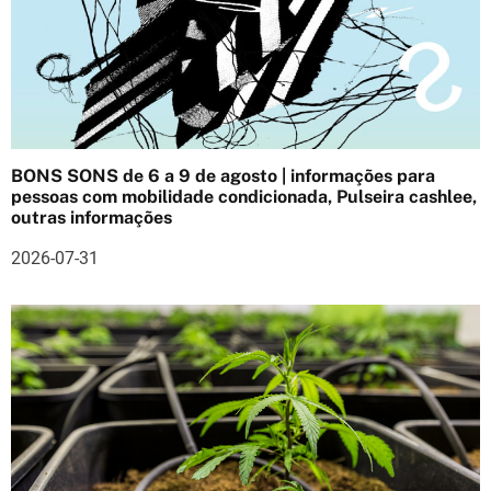
a
ç
ã
o
BONS SONS de 6 a 9 de agosto | informações para
d
pessoas com mobilidade condicionada, Pulseira cashlee,
outras informações
e
2026-07-31
a
r
t
i
g
o