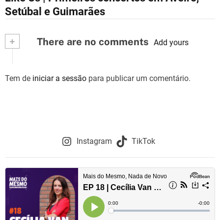
a
Setúbal e Guimarães
v
+
There are no comments
e
Add yours
g
Tem de
iniciar a sessão
para publicar um comentário.
a
ç
ã
o
Instagram
TikTok
d
e
a
r