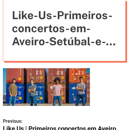
e
Like-Us-Primeiros-
s
concertos-em-
Aveiro-Setúbal-e-
Guimarães
Previous:
N
Like Us | Primeiros concertos em Aveiro,