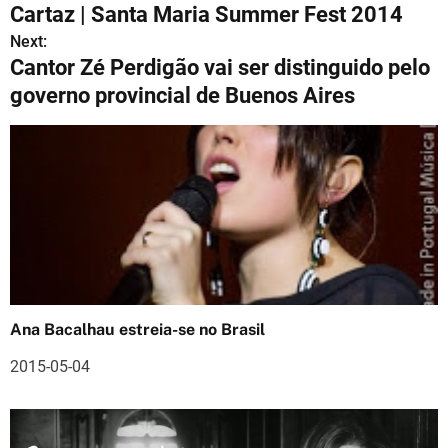
Cartaz | Santa Maria Summer Fest 2014
a
Next:
Cantor Zé Perdigão vai ser distinguido pelo
v
governo provincial de Buenos Aires
e
g
a
ç
ã
o
Ana Bacalhau estreia-se no Brasil
d
2015-05-04
e
a