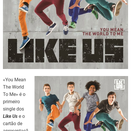
d
t
i
m
e
«You Mean
The World
To Me» é o
primeiro
single dos
Like Us
e o
cartão de
apresentaçã