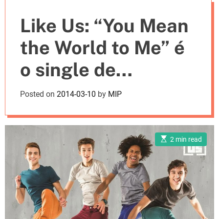
e
Like Us: “You Mean
s
the World to Me” é
o single de
apresentação da
Posted on
2014-03-10
by
MIP
nova boys band
portuguesa
E
2 min read
s
t
i
m
a
t
e
d
r
e
a