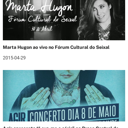
r
t
i
g
o
Marta Hugon ao vivo no Fórum Cultural do Seixal
s
2015-04-29