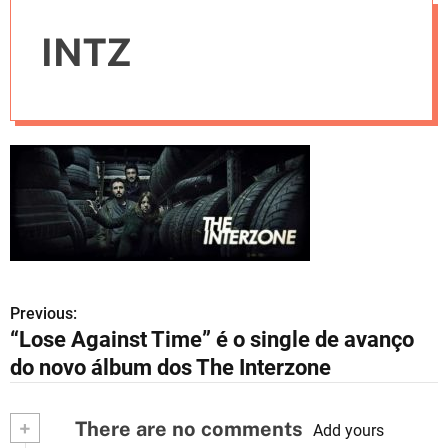
e
INTZ
s
Previous:
N
“Lose Against Time” é o single de avanço
a
do novo álbum dos The Interzone
v
+
There are no comments
e
Add yours