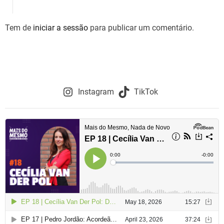
g
Tem de
iniciar a sessão
para publicar um comentário.
a
ç
ã
o
Instagram
TikTok
d
e
a
r
t
i
g