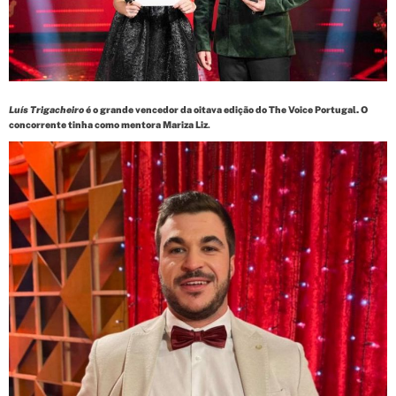
d
t
i
m
e
Luís Trigacheiro
é o grande vencedor da oitava edição do The Voice Portugal. O
concorrente tinha como mentora Mariza Liz
.