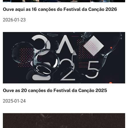
o
Ouve aqui as 16 canções do Festival da Canção 2026
d
2026-01-23
e
a
r
t
i
g
Ouve as 20 canções do Festival da Canção 2025
o
2025-01-24
s