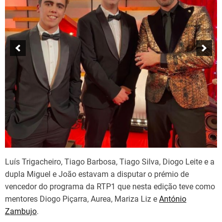
Luís Trigacheiro, Tiago Barbosa, Tiago Silva, Diogo Leite e a
dupla Miguel e João estavam a disputar o prémio de
vencedor do programa da RTP1 que nesta edição teve como
mentores Diogo Piçarra, Aurea, Mariza Liz e
António
Zambujo
.