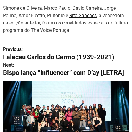
Simone de Oliveira, Marco Paulo, David Carreira, Jorge
Palma, Amor Electro, Plutónio e
Rita Sanches
, a vencedora
da edição anterior, foram os convidados especiais do último
programa do The Voice Portugal.
Previous:
N
Faleceu Carlos do Carmo (1939-2021)
a
Next:
Bispo lança “Influencer” com D’ay [LETRA]
v
e
g
a
ç
ã