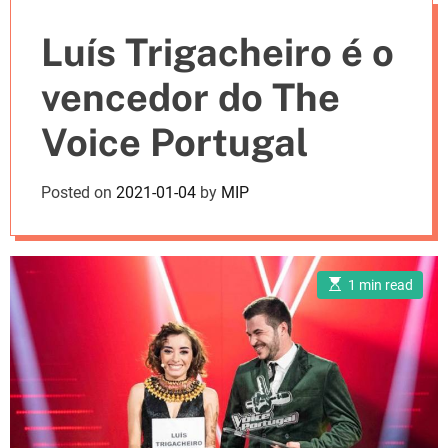
e
Luís Trigacheiro é o
s
vencedor do The
Voice Portugal
Posted on
2021-01-04
by
MIP
E
1 min read
s
t
i
m
a
t
e
d
r
e
a