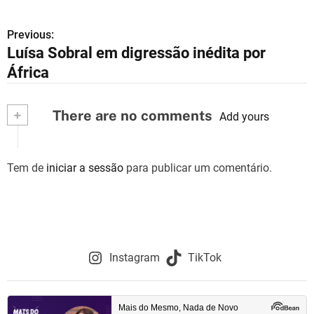
Previous:
N
Luísa Sobral em digressão inédita por
a
África
v
+
There are no comments
e
Add yours
g
Tem de
iniciar a sessão
para publicar um comentário.
a
ç
ã
o
Instagram
TikTok
d
e