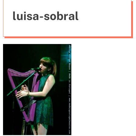
e
luisa-sobral
s