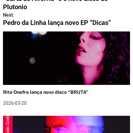
a
Plutonio
v
Next:
Pedro da Linha lança novo EP “Dicas”
e
g
a
ç
ã
o
Rita Onofre lança novo disco “BRUTA”
d
2026-03-20
e
a
r