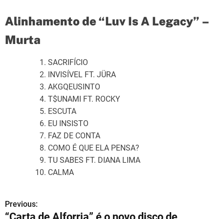
Alinhamento de “Luv Is A Legacy” –
Murta
SACRIFÍCIO
INVISÍVEL FT. JÜRA
AKGQEUSINTO
T$UNAMI FT. ROCKY
ESCUTA
EU INSISTO
FAZ DE CONTA
COMO É QUE ELA PENSA?
TU SABES FT. DIANA LIMA
CALMA
Previous:
N
“Carta de Alforria” é o novo disco de