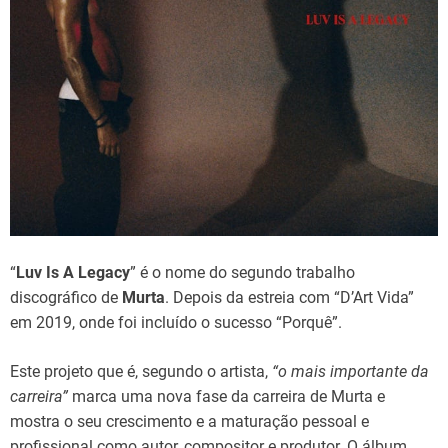
d
t
i
m
e
“
Luv Is A Legacy
” é o nome do segundo trabalho
discográfico de
Murta
. Depois da estreia com “D’Art Vida”
em 2019, onde foi incluído o sucesso “Porquê”.
Este projeto que é, segundo o artista,
“o mais importante da
carreira”
marca uma nova fase da carreira de Murta e
mostra o seu crescimento e a maturação pessoal e
profissional como autor, compositor e produtor. O álbum