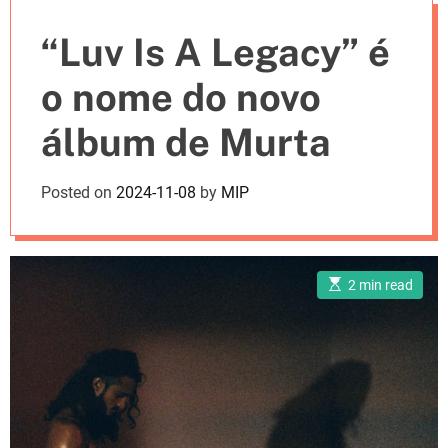
e
“Luv Is A Legacy” é
s
o nome do novo
álbum de Murta
Posted on
2024-11-08
by
MIP
E
2 min read
s
t
i
m
a
t
e
d
r
e
a