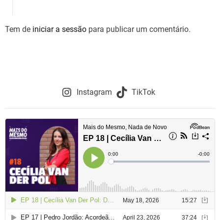
g
Tem de
iniciar a sessão
para publicar um comentário.
a
ç
ã
o
Instagram
TikTok
d
e
a
r
t
i
g