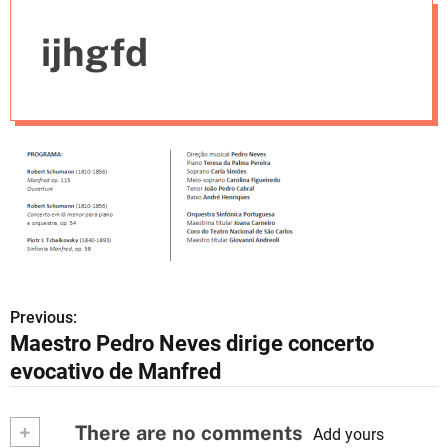
e
ijhgfd
s
Previous:
N
Maestro Pedro Neves dirige concerto
a
evocativo de Manfred
v
+
There are no comments
e
Add yours