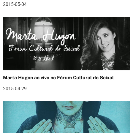
2015-05-04
e
a
r
t
i
g
o
Marta Hugon ao vivo no Fórum Cultural do Seixal
s
2015-04-29