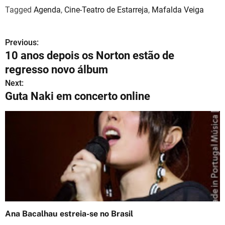
Tagged
Agenda
,
Cine-Teatro de Estarreja
,
Mafalda Veiga
Previous:
N
10 anos depois os Norton estão de
a
regresso novo álbum
v
Next:
Guta Naki em concerto online
e
g
a
ç
ã
o
Ana Bacalhau estreia-se no Brasil
d