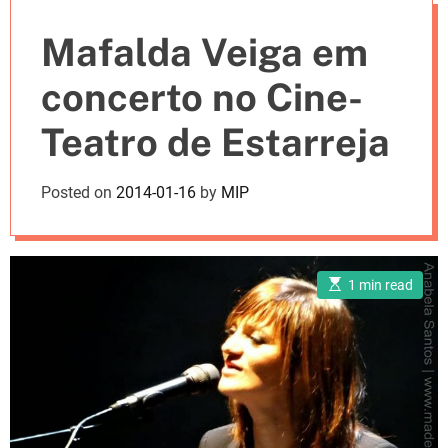
e
Mafalda Veiga em
s
concerto no Cine-
Teatro de Estarreja
Posted on
2014-01-16
by
MIP
E
1 min read
s
t
i
m
a
t
e
d
r
e
a