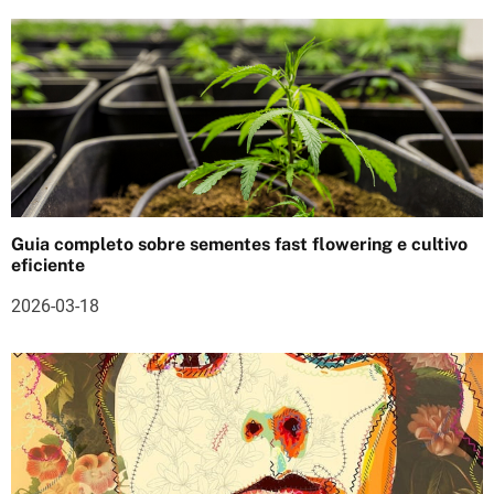
t
i
g
o
s
Guia completo sobre sementes fast flowering e cultivo
eficiente
2026-03-18