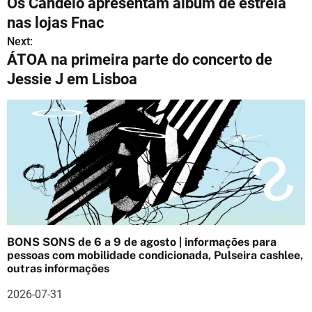
Os Candeio apresentam álbum de estreia
a
nas lojas Fnac
v
Next:
ÁTOA na primeira parte do concerto de
e
Jessie J em Lisboa
g
a
ç
ã
o
d
BONS SONS de 6 a 9 de agosto | informações para
e
pessoas com mobilidade condicionada, Pulseira cashlee,
outras informações
a
2026-07-31
r