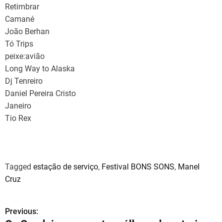
Retimbrar
Camané
João Berhan
Tó Trips
peixe:avião
Long Way to Alaska
Dj Tenreiro
Daniel Pereira Cristo
Janeiro
Tio Rex
Tagged
estação de serviço
,
Festival BONS SONS
,
Manel
Cruz
Previous:
N