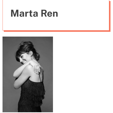
e
Marta Ren
s