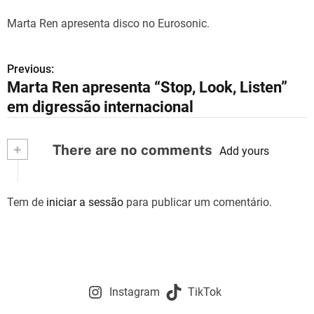
Marta Ren apresenta disco no Eurosonic.
Previous:
N
Marta Ren apresenta “Stop, Look, Listen”
a
em digressão internacional
v
+
There are no comments
e
Add yours
g
Tem de
iniciar a sessão
para publicar um comentário.
a
ç
ã
o
Instagram
TikTok
d