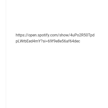
https://open.spotify.com/show/4uPo2R50Tpd
pLWrbEed4mY?si=69f9e8e56af64dec