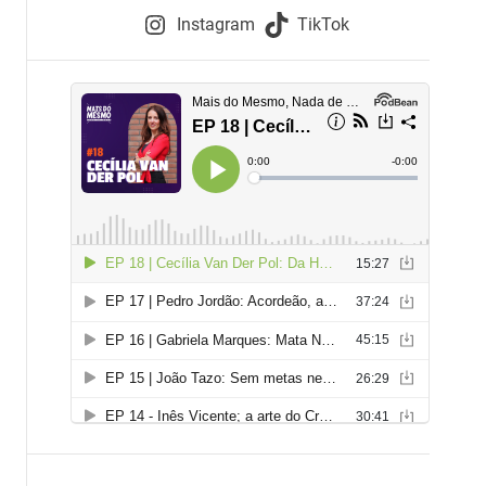
e
Instagram
TikTok
i
e
s