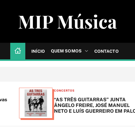
MIP Música
QUEM SOMOS
INÍCIO
CONTACTO
C
CONCERTOS
a
“AS TRÊS GUITARRAS” JUNTA
t
ÂNGELO FREIRE, JOSÉ MANUEL
NETO E LUÍS GUERREIRO EM PALCO
e
g
o
r