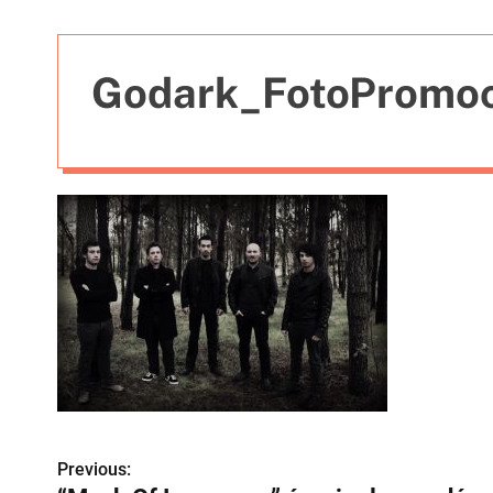
t
i
e
Godark_FotoPromoc
s
Previous:
N