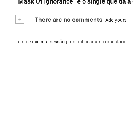
“Mask Of Ignorance” é o single que dá a
a
v
+
There are no comments
Add yours
e
g
Tem de
iniciar a sessão
para publicar um comentário.
a
ç
ã
o
d
e
a
r