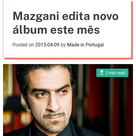
e
Mazgani edita novo
s
álbum este mês
Posted on
2015-04-09
by
Made in Portugal
E
2 min read
s
t
i
m
a
t
e
d
r
e
a
d
t
i
m