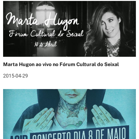
a
r
t
i
g
o
Marta Hugon ao vivo no Fórum Cultural do Seixal
s
2015-04-29