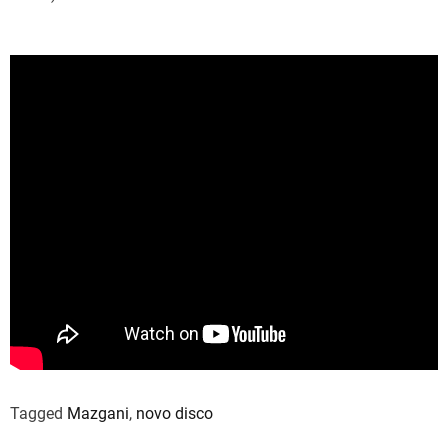
Tagged
Mazgani
,
novo disco