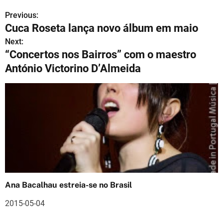
Previous:
N
Cuca Roseta lança novo álbum em maio
a
Next:
“Concertos nos Bairros” com o maestro
v
António Victorino D’Almeida
e
g
a
ç
ã
o
Ana Bacalhau estreia-se no Brasil
d
2015-05-04
e