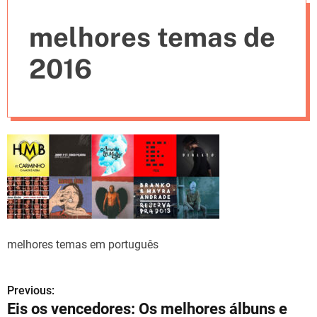
e
melhores temas de
s
2016
melhores temas em português
Previous:
N
Eis os vencedores: Os melhores álbuns e