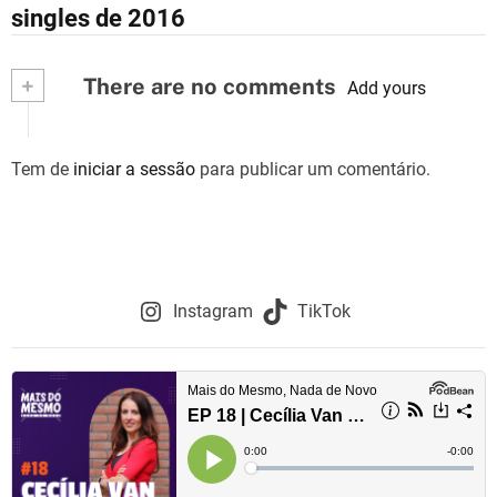
a
singles de 2016
v
+
There are no comments
e
Add yours
g
Tem de
iniciar a sessão
para publicar um comentário.
a
ç
ã
o
Instagram
TikTok
d
e
a
r