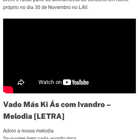
próprio no dia 30 de Novembro no LAV.
Vado Más Ki Ás com Ivandro –
Melodia [LETRA]
Adoro a nossa melodia
Se ouvires bem cada acordo rima