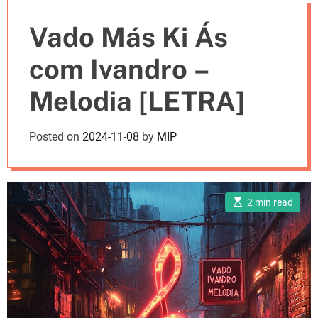
e
Vado Más Ki Ás
s
com Ivandro –
Melodia [LETRA]
Posted on
2024-11-08
by
MIP
E
2 min read
s
t
i
m
a
t
e
d
r
e
a