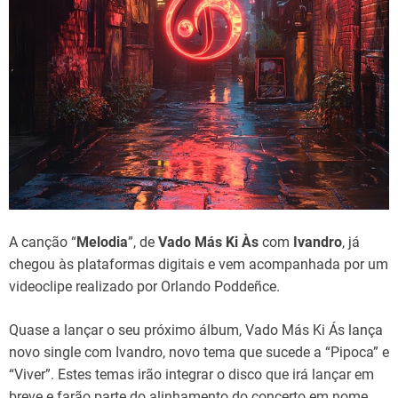
d
t
i
m
e
A canção “
Melodia
”, de
Vado Más Ki Às
com
Ivandro
, já
chegou às plataformas digitais e vem acompanhada por um
videoclipe realizado por Orlando Poddeñce.
Quase a lançar o seu próximo álbum, Vado Más Ki Ás lança
novo single com Ivandro, novo tema que sucede a “Pipoca” e
“Viver”. Estes temas irão integrar o disco que irá lançar em
breve e farão parte do alinhamento do concerto em nome