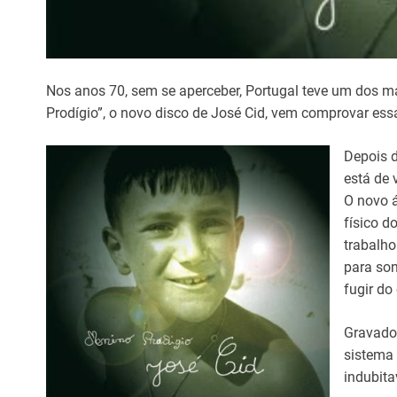
Nos anos 70, sem se aperceber, Portugal teve um dos m
Prodígio”, o novo disco de José Cid, vem comprovar essa
Depois d
está de 
O novo 
físico d
trabalho
para son
fugir do
Gravado
sistema 
indubit