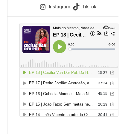
e
Instagram
TikTok
i
e
s