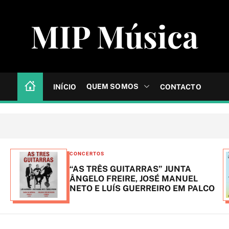
MIP Música
QUEM SOMOS
INÍCIO
CONTACTO
C
CONCERTOS
a
“AS TRÊS GUITARRAS” JUNTA
t
ÂNGELO FREIRE, JOSÉ MANUEL
NETO E LUÍS GUERREIRO EM PALCO
e
g
o
r