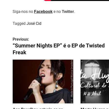
Siga-nos no
e no
.
Facebook
Twitter
Tagged
José Cid
Previous:
N
“Summer Nights EP” é o EP de Twisted
a
Freak
v
e
g
a
ç
ã