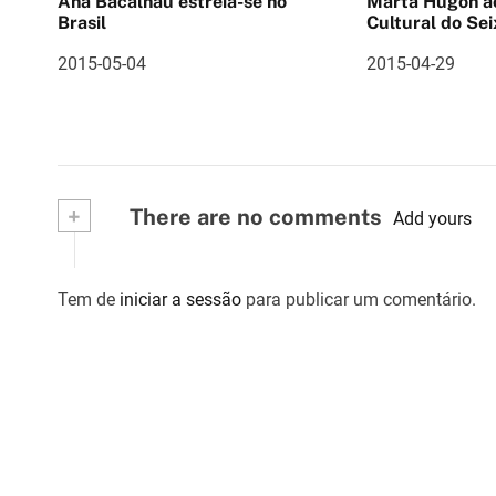
Ana Bacalhau estreia-se no
Marta Hugon ao vivo 
o
Brasil
Cultural do Sei
d
2015-05-04
2015-04-29
e
a
r
+
There are no comments
Add yours
t
i
Tem de
iniciar a sessão
para publicar um comentário.
g
o
s