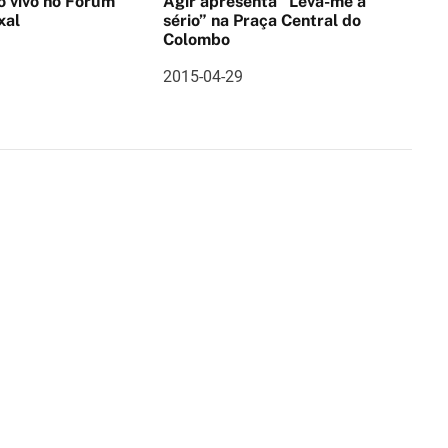
no Fórum
Agir apresenta “Leva-me a
xal
sério” na Praça Central do
Colombo
2015-04-29