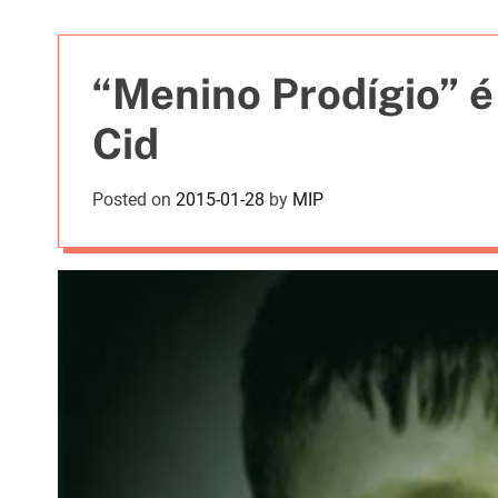
t
i
e
“Menino Prodígio” é
s
Cid
Posted on
2015-01-28
by
MIP