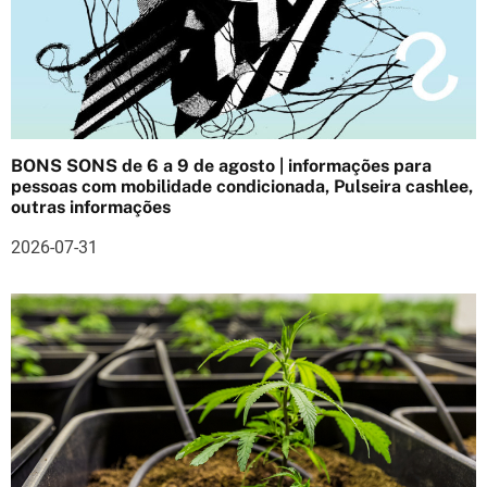
ç
ã
o
d
BONS SONS de 6 a 9 de agosto | informações para
e
pessoas com mobilidade condicionada, Pulseira cashlee,
outras informações
a
2026-07-31
r
t
i
g
o
s