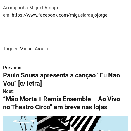
Acompanha Miguel Araújo
em:
https://www.facebook.com/miguelaraujojorge
Miguel Araújo
Tagged
Miguel Araújo
Previous:
N
Paulo Sousa apresenta a canção “Eu Não
a
Vou” [c/ letra]
v
Next:
“Mão Morta + Remix Ensemble – Ao Vivo
e
no Theatro Circo” em breve nas lojas
g
a