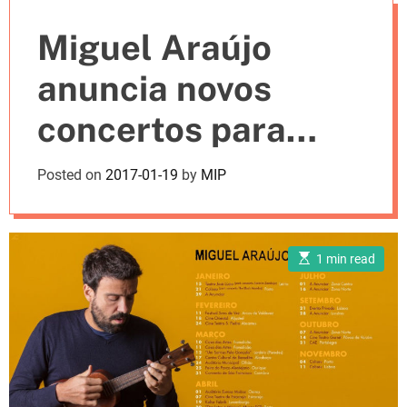
e
Miguel Araújo
s
anuncia novos
concertos para
2017
Posted on
2017-01-19
by
MIP
E
1 min read
s
t
i
m
a
t
e
d
r
e
a