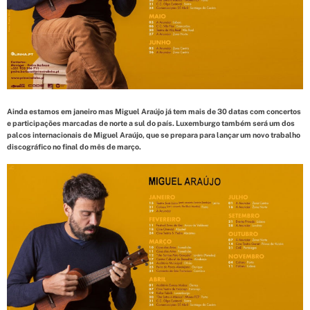
d
t
i
m
e
Ainda estamos em janeiro mas Miguel Araújo já tem mais de 30 datas com concertos
e participações marcadas de norte a sul do país. Luxemburgo também será um dos
palcos internacionais de Miguel Araújo, que se prepara para lançar um novo trabalho
discográfico no final do mês de março.