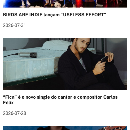
o
BIRDS ARE INDIE lançam “USELESS EFFORT”
d
2026-07-31
e
a
r
t
i
g
o
“Fica” é o novo single do cantor e compositor Carlos
Félix
s
2026-07-28