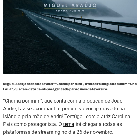
d
t
i
m
e
Miguel Araújo acaba de revelar “Chama por mim”, o terceiro single do álbum “Chá
Lá Lá”, que tem data de edição agendada para o mês de fevereiro.
“Chama por mim”, que conta com a produção de João
André, faz-se acompanhar por um videoclip gravado na
Islândia pela mão de André Tentúgal, com a atriz Carolina
Pais como protagonista. O
tema
irá chegar a todas as
plataformas de streaming no dia 26 de novembro.