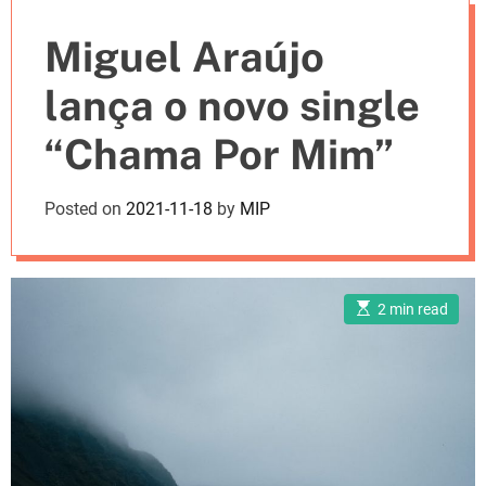
e
Miguel Araújo
s
lança o novo single
“Chama Por Mim”
Posted on
2021-11-18
by
MIP
E
2 min read
s
t
i
m
a
t
e
d
r
e
a