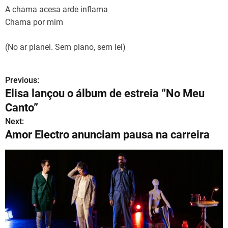
A chama acesa arde inflama
Chama por mim
(No ar planei. Sem plano, sem lei)
Previous:
N
Elisa lançou o álbum de estreia “No Meu
a
Canto”
v
Next:
Amor Electro anunciam pausa na carreira
e
g
a
ç
ã