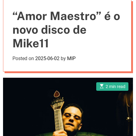
e
“Amor Maestro” é o
s
novo disco de
Mike11
Posted on
2025-06-02
by
MIP
E
2 min read
s
t
i
m
a
t
e
d
r
e
a