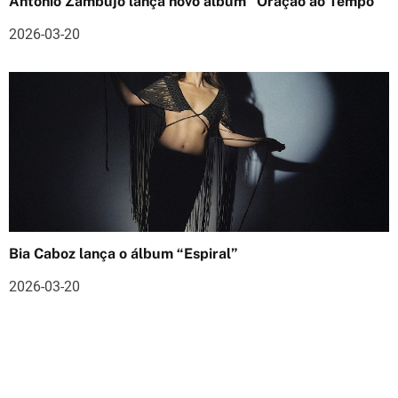
António Zambujo lança novo álbum “Oração ao Tempo”
s
2026-03-20
Bia Caboz lança o álbum “Espiral”
2026-03-20