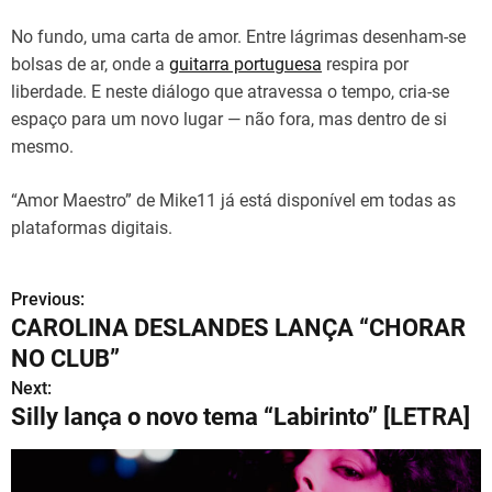
No fundo, uma carta de amor. Entre lágrimas desenham-se
bolsas de ar, onde a
guitarra portuguesa
respira por
liberdade. E neste diálogo que atravessa o tempo, cria-se
espaço para um novo lugar — não fora, mas dentro de si
mesmo.
“Amor Maestro” de Mike11 já está disponível em todas as
plataformas digitais.
Previous:
N
CAROLINA DESLANDES LANÇA “CHORAR
a
NO CLUB”
v
Next:
Silly lança o novo tema “Labirinto” [LETRA]
e
g