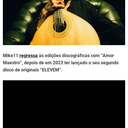
d
t
i
m
e
Mike11
regressa
às edições discográficas com “Amor
Maestro”, depois de em 2023 ter lançado o seu segundo
disco de originais “ELEVEM”.