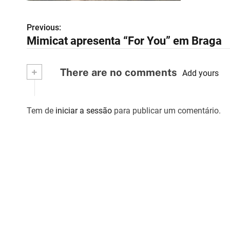
Previous:
N
Mimicat apresenta “For You” em Braga
a
v
+
There are no comments
Add yours
e
g
Tem de
iniciar a sessão
para publicar um comentário.
a
ç
ã
o
d
e