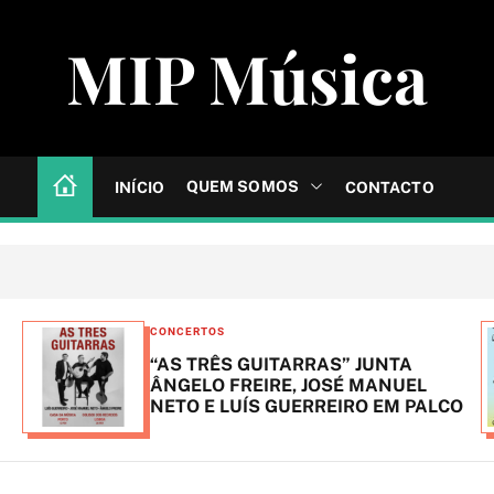
MIP Música
QUEM SOMOS
INÍCIO
CONTACTO
C
CONCERTOS
a
“AS TRÊS GUITARRAS” JUNTA
t
ÂNGELO FREIRE, JOSÉ MANUEL
NETO E LUÍS GUERREIRO EM PALCO
e
g
o
r