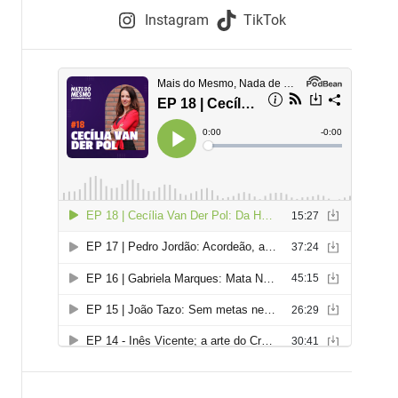
e
Instagram
TikTok
i
e
s