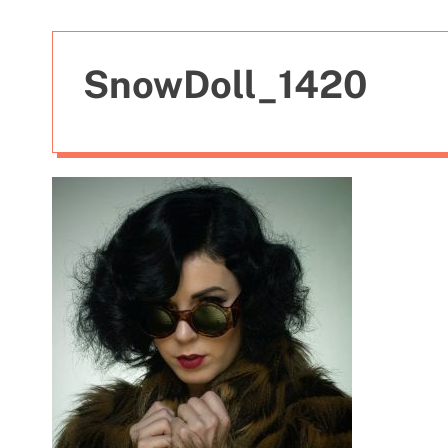
t
i
e
SnowDoll_1420
s