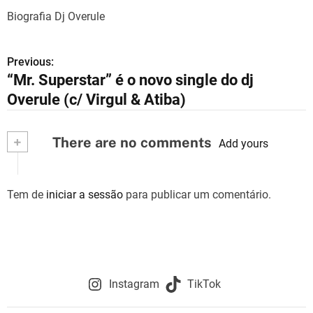
Biografia Dj Overule
Previous:
N
“Mr. Superstar” é o novo single do dj
a
Overule (c/ Virgul & Atiba)
v
+
There are no comments
e
Add yours
g
Tem de
iniciar a sessão
para publicar um comentário.
a
ç
ã
o
Instagram
TikTok
d