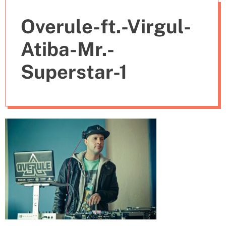
e
Overule-ft.-Virgul-
s
Atiba-Mr.-
Superstar-1