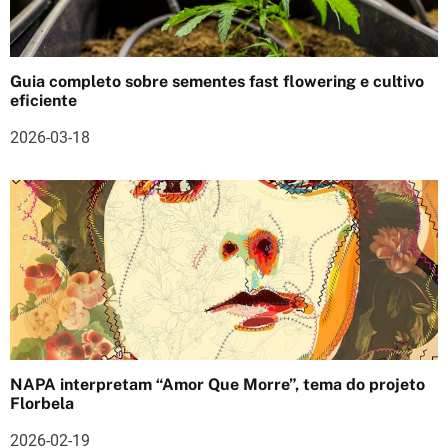
o
s
Guia completo sobre sementes fast flowering e cultivo
eficiente
2026-03-18
NAPA interpretam “Amor Que Morre”, tema do projeto
Florbela
2026-02-19