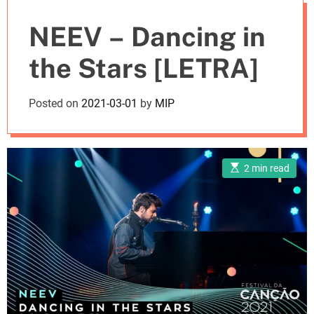
e
NEEV – Dancing in
s
the Stars [LETRA]
Posted on
2021-03-01
by
MIP
E
2 min read
s
t
i
m
a
t
e
d
r
e
a
d
t
i
m