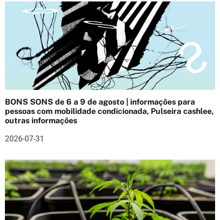
g
a
ç
ã
o
BONS SONS de 6 a 9 de agosto | informações para
d
pessoas com mobilidade condicionada, Pulseira cashlee,
outras informações
e
2026-07-31
a
r
t
i
g