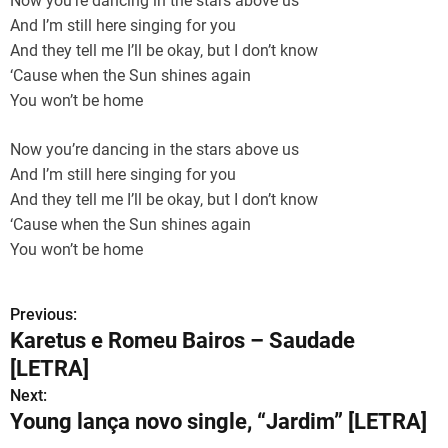
Now you’re dancing in the stars above us
And I’m still here singing for you
And they tell me I’ll be okay, but I don’t know
‘Cause when the Sun shines again
You won’t be home
Now you’re dancing in the stars above us
And I’m still here singing for you
And they tell me I’ll be okay, but I don’t know
‘Cause when the Sun shines again
You won’t be home
Previous:
N
Karetus e Romeu Bairos – Saudade
a
[LETRA]
v
Next:
Young lança novo single, “Jardim” [LETRA]
e