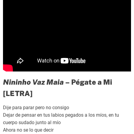
Nininho Vaz Maia
– Pégate a Mi
[LETRA]
Dije para parar pero no consigo
Dejar de pensar en tus labios pegados a los míos, en tu
cuerpo sudado junto al mío
Ahora no se lo que decir