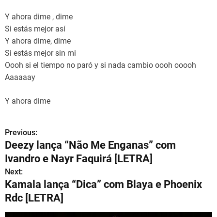
Y ahora dime , dime
Si estás mejor así
Y ahora dime, dime
Si estás mejor sin mi
Oooh si el tiempo no paró y si nada cambio oooh ooooh
Aaaaaay
Y ahora dime
Previous:
N
Deezy lança “Não Me Enganas” com
a
Ivandro e Nayr Faquirá [LETRA]
v
Next:
Kamala lança “Dica” com Blaya e Phoenix
e
Rdc [LETRA]
g