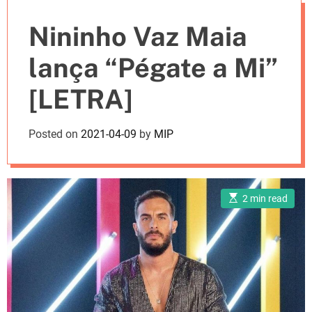
e
Nininho Vaz Maia
s
lança “Pégate a Mi”
[LETRA]
Posted on
2021-04-09
by
MIP
E
2 min read
s
t
i
m
a
t
e
d
r
e
a