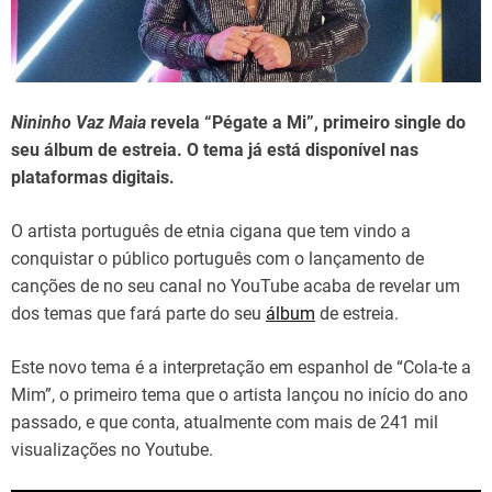
d
t
i
m
e
Nininho Vaz Maia
revela “Pégate a Mi”, primeiro single do
seu álbum de estreia. O tema já está disponível nas
plataformas digitais.
O artista português de etnia cigana que tem vindo a
conquistar o público português com o lançamento de
canções de no seu canal no YouTube acaba de revelar um
dos temas que fará parte do seu
álbum
de estreia.
Este novo tema é a interpretação em espanhol de “Cola-te a
Mim”, o primeiro tema que o artista lançou no início do ano
passado, e que conta, atualmente com mais de 241 mil
visualizações no Youtube.