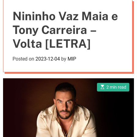
e
Nininho Vaz Maia e
s
Tony Carreira –
Volta [LETRA]
Posted on
2023-12-04
by
MIP
E
2 min read
s
t
i
m
a
t
e
d
r
e
a