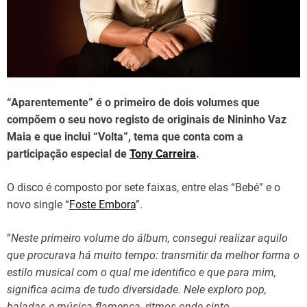
d
t
i
m
e
“Aparentemente” é o primeiro de dois volumes que
compõem o seu novo registo de originais de Nininho Vaz
Maia e que inclui “Volta”, tema que conta com a
participação especial de
Tony Carreira
.
O disco é composto por sete faixas, entre elas “Bebé” e o
novo single “
Foste Embora
”.
“
Neste primeiro volume do álbum, consegui realizar aquilo
que procurava há muito tempo: transmitir da melhor forma o
estilo musical com o qual me identifico e que para mim,
significa acima de tudo diversidade. Nele exploro pop,
baladas e música flamenca, ritmos onde sinto