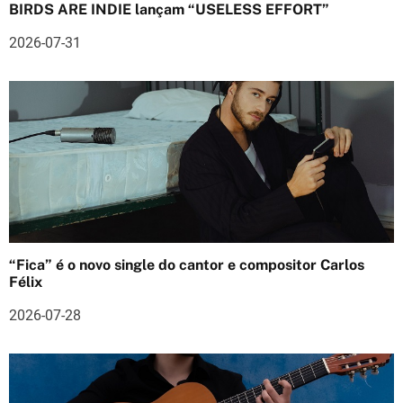
BIRDS ARE INDIE lançam “USELESS EFFORT”
d
2026-07-31
e
a
r
t
i
g
o
“Fica” é o novo single do cantor e compositor Carlos
Félix
s
2026-07-28