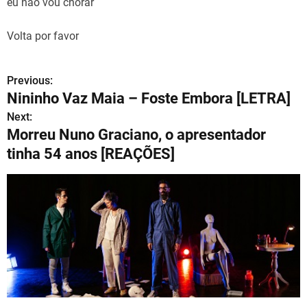
eu não vou chorar
Volta por favor
Previous:
N
Nininho Vaz Maia – Foste Embora [LETRA]
a
Next:
Morreu Nuno Graciano, o apresentador
v
tinha 54 anos [REAÇÕES]
e
g
a
ç
ã
o