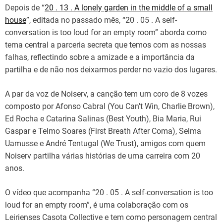
Depois de “
20 . 13 . A lonely garden in the middle of a small
house
”, editada no passado mês, “20 . 05 . A self-
conversation is too loud for an empty room” aborda como
tema central a parceria secreta que temos com as nossas
falhas, reflectindo sobre a amizade e a importância da
partilha e de não nos deixarmos perder no vazio dos lugares.
A par da voz de Noiserv, a canção tem um coro de 8 vozes
composto por Afonso Cabral (You Can’t Win, Charlie Brown),
Ed Rocha e Catarina Salinas (Best Youth), Bia Maria, Rui
Gaspar e Telmo Soares (First Breath After Coma), Selma
Uamusse e André Tentugal (We Trust), amigos com quem
Noiserv partilha várias histórias de uma carreira com 20
anos.
O vídeo que acompanha “20 . 05 . A self-conversation is too
loud for an empty room”, é uma colaboração com os
Leirienses Casota Collective e tem como personagem central