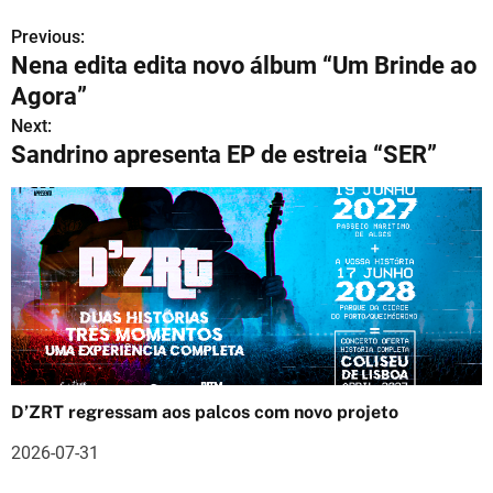
Previous:
N
Nena edita edita novo álbum “Um Brinde ao
a
Agora”
v
Next:
Sandrino apresenta EP de estreia “SER”
e
g
a
ç
ã
o
D’ZRT regressam aos palcos com novo projeto
d
2026-07-31
e