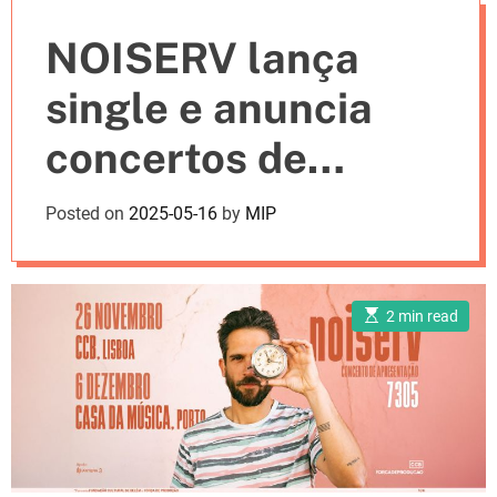
e
NOISERV lança
s
single e anuncia
concertos de
apresentação do
Posted on
2025-05-16
by
MIP
novo álbum
E
2 min read
s
t
i
m
a
t
e
d
r
e
a