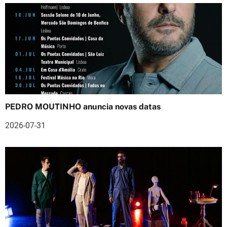
a
r
t
i
g
o
PEDRO MOUTINHO anuncia novas datas
s
2026-07-31