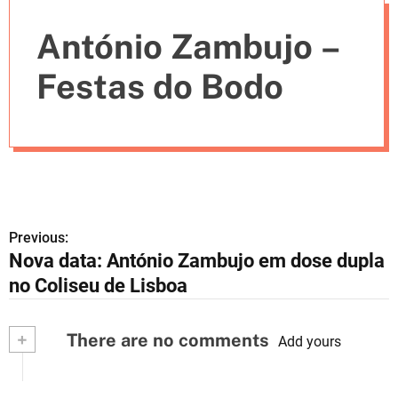
e
António Zambujo –
s
Festas do Bodo
Previous:
N
Nova data: António Zambujo em dose dupla
a
no Coliseu de Lisboa
v
+
There are no comments
e
Add yours
g