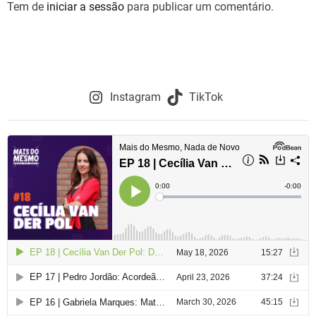
Tem de
iniciar a sessão
para publicar um comentário.
a
ç
ã
o
Instagram
TikTok
d
e
a
r
t
i
g
o