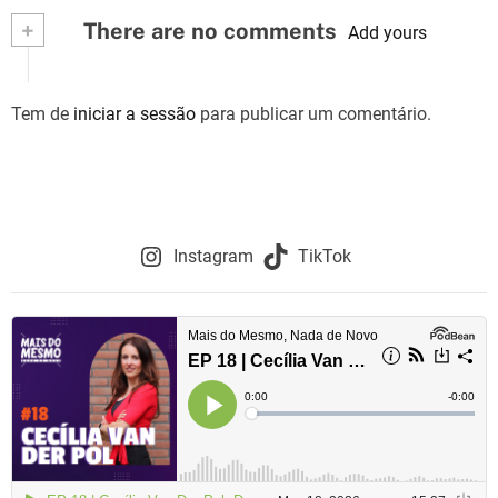
+
There are no comments
e
Add yours
g
Tem de
iniciar a sessão
para publicar um comentário.
a
ç
ã
o
Instagram
TikTok
d
e
a
r
t