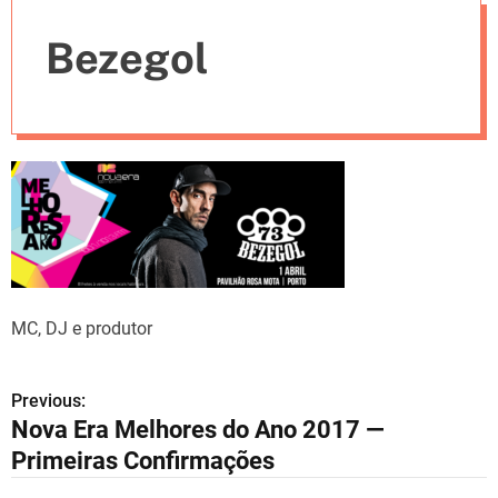
e
Bezegol
s
MC, DJ e produtor
Previous:
N
Nova Era Melhores do Ano 2017 —
a
Primeiras Confirmações
v