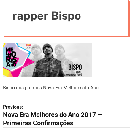
e
rapper Bispo
s
Bispo nos prémios Nova Era Melhores do Ano
Previous:
N
Nova Era Melhores do Ano 2017 —
a
Primeiras Confirmações
v