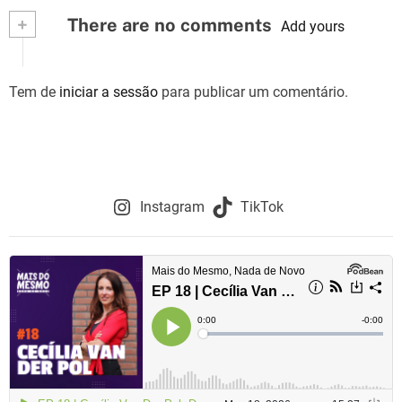
+
There are no comments
e
Add yours
g
Tem de
iniciar a sessão
para publicar um comentário.
a
ç
ã
o
Instagram
TikTok
d
e
a
r
t