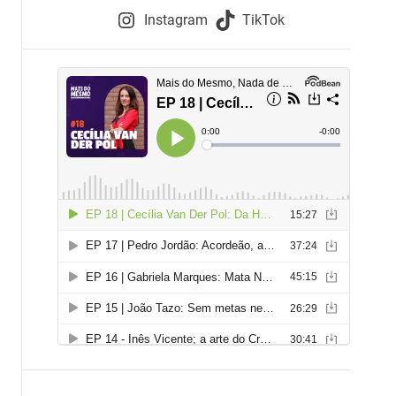
e
Instagram
TikTok
i
e
s