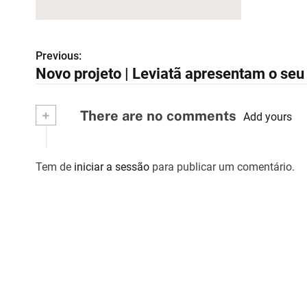
Previous:
N
Novo projeto | Leviatã apresentam o seu
a
v
+
There are no comments
Add yours
e
g
Tem de
iniciar a sessão
para publicar um comentário.
a
ç
ã
o
d