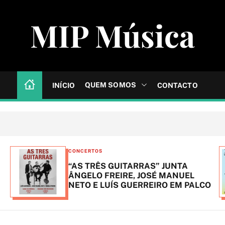
MIP Música
QUEM SOMOS
INÍCIO
CONTACTO
C
CONCERTOS
a
“AS TRÊS GUITARRAS” JUNTA
t
ÂNGELO FREIRE, JOSÉ MANUEL
NETO E LUÍS GUERREIRO EM PALCO
e
g
o
r