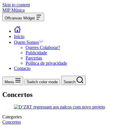
Skip to content
MIP Música
Offcanvas Widget
Início
Quem Somos
Queres Colaborar?
Publicidade
Parcerias
Política de privacidade
Contacto
Menu
Switch color mode
Search
Concertos
Categories
Concertos