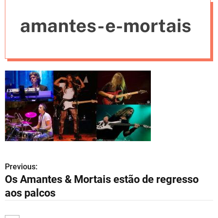
e
amantes-e-mortais
s
Previous:
N
Os Amantes & Mortais estão de regresso
a
aos palcos
v