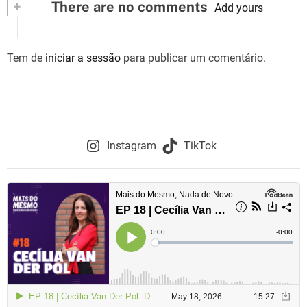
+
There are no comments
e
Add yours
g
Tem de
iniciar a sessão
para publicar um comentário.
a
ç
ã
o
Instagram
TikTok
d
e
a
r
t
i