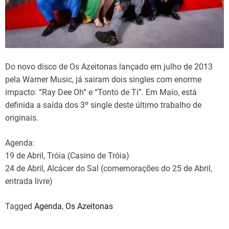
d
t
i
m
e
Do novo disco de Os Azeitonas lançado em julho de 2013
pela Warner Music, já sairam dois singles com enorme
impacto: “Ray Dee Oh” e “Tonto de Ti”. Em Maio, está
definida a saída dos 3º single deste último trabalho de
originais.
Agenda:
19 de Abril, Tróia (Casino de Tróia)
24 de Abril, Alcácer do Sal (comemorações do 25 de Abril,
entrada livre)
Tagged
Agenda
,
Os Azeitonas