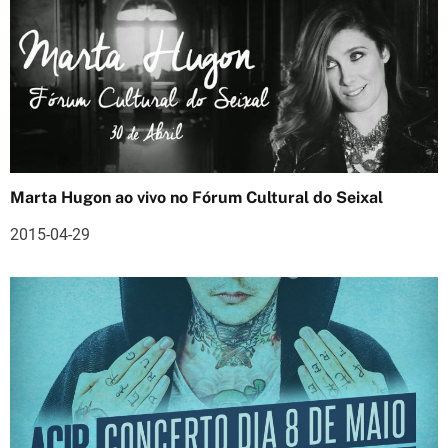
r
t
i
g
o
Marta Hugon ao vivo no Fórum Cultural do Seixal
s
2015-04-29