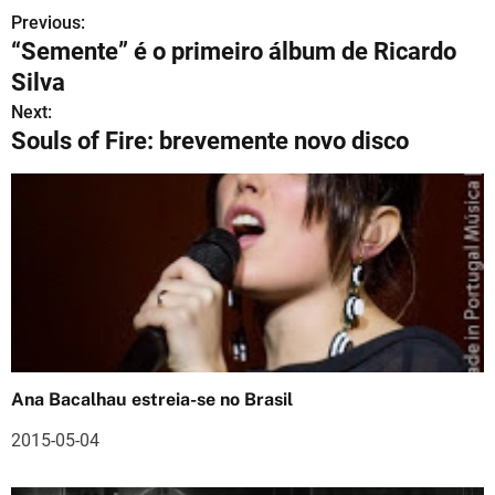
Previous:
N
“Semente” é o primeiro álbum de Ricardo
a
Silva
v
Next:
Souls of Fire: brevemente novo disco
e
g
a
ç
ã
o
Ana Bacalhau estreia-se no Brasil
d
2015-05-04
e
a