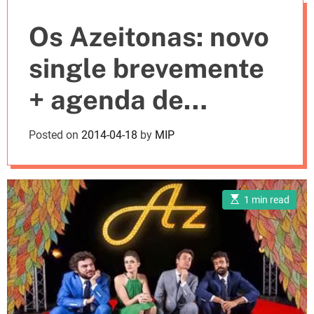
e
Os Azeitonas: novo
s
single brevemente
+ agenda de
concertos
Posted on
2014-04-18
by
MIP
E
1 min read
s
t
i
m
a
t
e
d
r
e
a