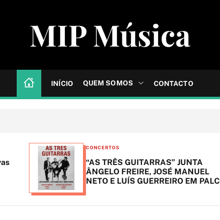
MIP Música
QUEM SOMOS
INÍCIO
CONTACTO
C
CONCERTOS
a
“AS TRÊS GUITARRAS” JUNTA
t
ÂNGELO FREIRE, JOSÉ MANUEL
NETO E LUÍS GUERREIRO EM PALCO
e
g
o
r