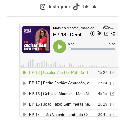
e
Instagram
TikTok
i
e
s