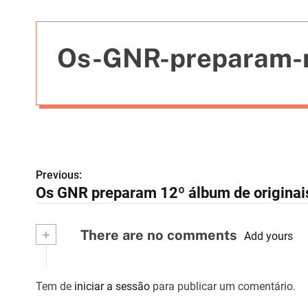
t
i
e
Os-GNR-preparam-
s
Previous:
N
Os GNR preparam 12º álbum de originais
a
v
+
There are no comments
Add yours
e
g
Tem de
iniciar a sessão
para publicar um comentário.