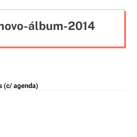
i
e
novo-álbum-2014
s
 (c/ agenda)