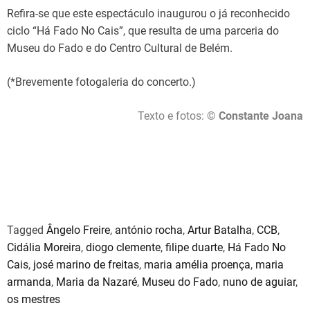
Refira-se que este espectáculo inaugurou o já reconhecido
ciclo “Há Fado No Cais”, que resulta de uma parceria do
Museu do Fado e do Centro Cultural de Belém.
(*Brevemente fotogaleria do concerto.)
Texto e fotos:
© Constante Joana
Os Mestres
Tagged
Ângelo Freire
,
antónio rocha
,
Artur Batalha
,
CCB
,
Cidália Moreira
,
diogo clemente
,
filipe duarte
,
Há Fado No
Cais
,
josé marino de freitas
,
maria amélia proença
,
maria
armanda
,
Maria da Nazaré
,
Museu do Fado
,
nuno de aguiar
,
os mestres