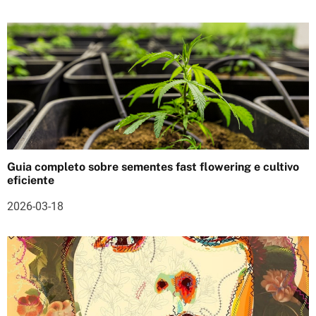
a
r
t
i
g
o
Guia completo sobre sementes fast flowering e cultivo
s
eficiente
2026-03-18