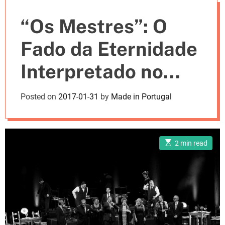
e
“Os Mestres”: O
s
Fado da Eternidade
Interpretado no
CCB
Posted on
2017-01-31
by
Made in Portugal
E
2 min read
s
t
i
m
a
t
e
d
r
e
a