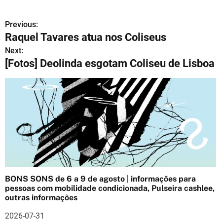
Previous:
N
Raquel Tavares atua nos Coliseus
a
Next:
[Fotos] Deolinda esgotam Coliseu de Lisboa
v
e
g
a
ç
ã
o
BONS SONS de 6 a 9 de agosto | informações para
pessoas com mobilidade condicionada, Pulseira cashlee,
d
outras informações
e
2026-07-31