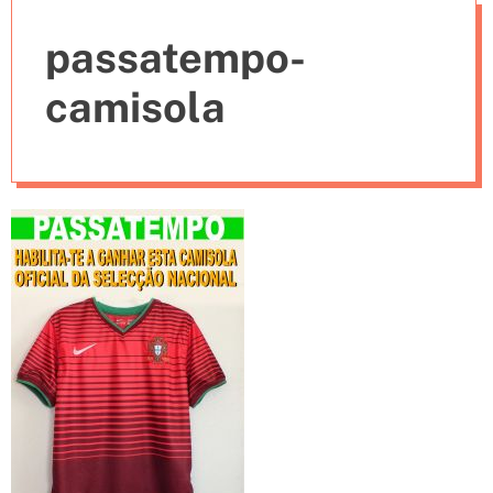
e
passatempo-
s
camisola