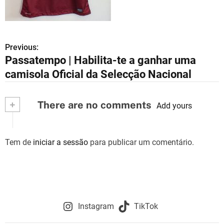
Previous:
N
Passatempo | Habilita-te a ganhar uma
a
camisola Oficial da Selecção Nacional
v
+
There are no comments
e
Add yours
g
Tem de
iniciar a sessão
para publicar um comentário.
a
ç
ã
o
Instagram
TikTok
d