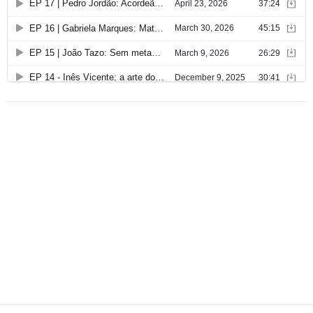
g
o
s