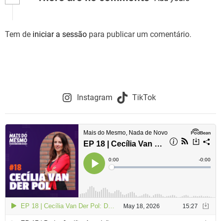
g
Tem de
iniciar a sessão
para publicar um comentário.
a
ç
ã
o
Instagram
TikTok
d
e
a
r
t
i