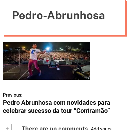
e
Pedro-Abrunhosa
s
Previous:
N
Pedro Abrunhosa com novidades para
a
celebrar sucesso da tour “Contramão”
v
+
There are no comments
e
Add yours