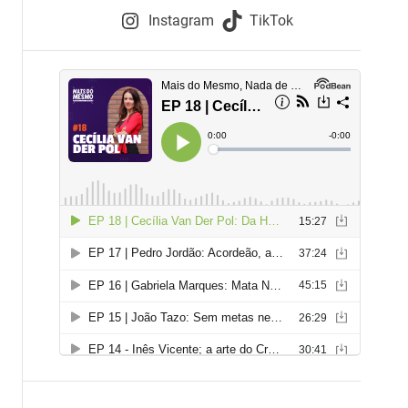
e
Instagram
TikTok
i
e
s