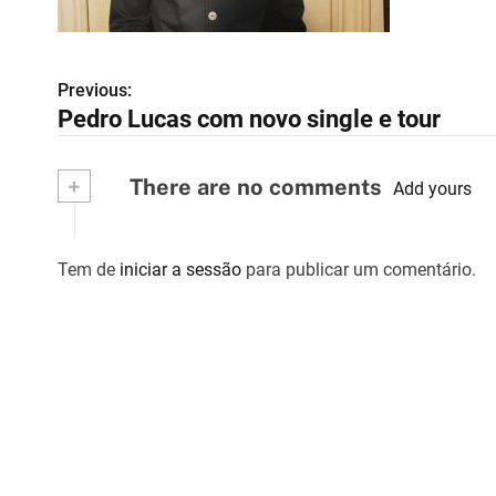
Previous:
N
Pedro Lucas com novo single e tour
a
v
+
There are no comments
Add yours
e
g
Tem de
iniciar a sessão
para publicar um comentário.
a
ç
ã
o
d