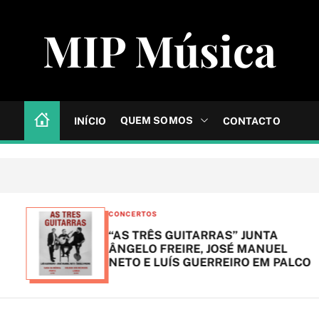
MIP Música
QUEM SOMOS
INÍCIO
CONTACTO
C
CONCERTOS
a
“AS TRÊS GUITARRAS” JUNTA
t
ÂNGELO FREIRE, JOSÉ MANUEL
NETO E LUÍS GUERREIRO EM PALCO
e
g
o
r