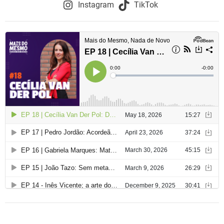
o
Instagram
TikTok
d
e
a
r
t
i
g
o
s