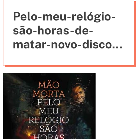
e
Pelo-meu-relógio-
s
são-horas-de-
matar-novo-disco-
Mão-Morta-2014-
download-capa1