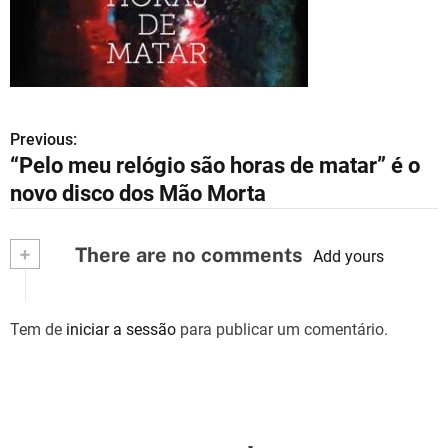
Previous:
N
“Pelo meu relógio são horas de matar” é o
a
novo disco dos Mão Morta
v
+
There are no comments
e
Add yours
g
Tem de
iniciar a sessão
para publicar um comentário.
a
ç
ã