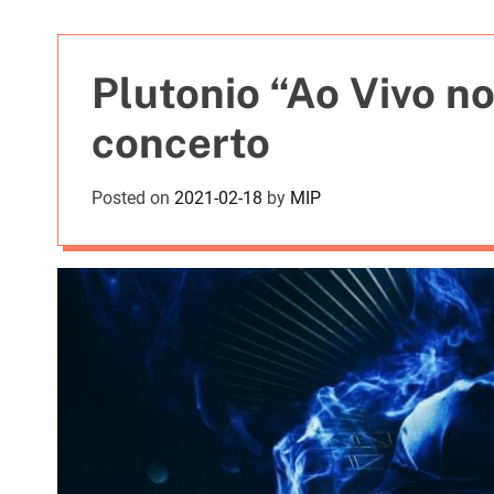
t
i
e
Plutonio “Ao Vivo no
s
concerto
Posted on
2021-02-18
by
MIP