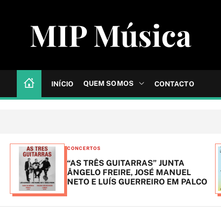
MIP Música
QUEM SOMOS
INÍCIO
CONTACTO
C
CONCERTOS
a
“AS TRÊS GUITARRAS” JUNTA
t
ÂNGELO FREIRE, JOSÉ MANUEL
NETO E LUÍS GUERREIRO EM PALCO
e
g
o
r