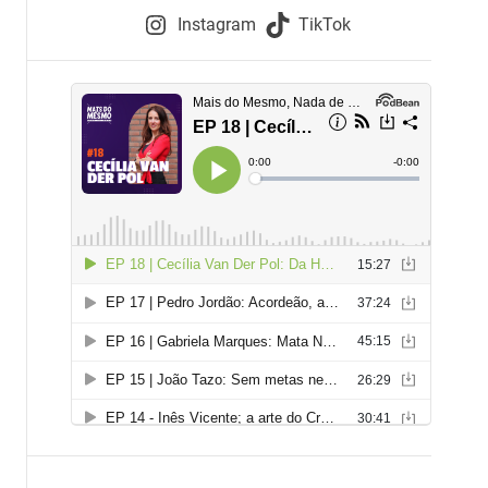
e
Instagram
TikTok
i
e
s