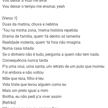
Vou deixar a vida me levar
Vou deixar o tеmpo me ensinar, yeah
[Verso 1]
Duas da matina, chuva е neblina
‘Tou na minha zona, ‘mema história repetida
Drama de família, quem ’tá dentro só lamenta
Realidade violenta, quem ’tá fora não imagina
Numa casa lotada
Se o dinheiro não é tudo, pergunta a quem não tem nada
Consequência nunca tarda
P’a uma cruz, uma santa, um retrato de um puto que morreu
Foi embora e não voltou
Mãe que reza, filho é teu
Vida triste que levou alguém como eu
Mais um preto igual a mim
Brotha, eu não pedi p’a viver assim
[Refrão]