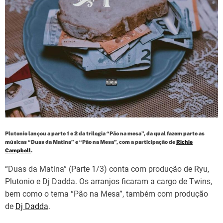
d
t
i
m
e
Plutonio lançou a parte 1 e 2 da trilogia “Pão na mesa”, da qual fazem parte as
músicas “Duas da Matina” e “Pão na Mesa”, com a participação de
Richie
Campbell
.
“Duas da Matina” (Parte 1/3) conta com produção de Ryu,
Plutonio e Dj Dadda. Os arranjos ficaram a cargo de Twins,
bem como o tema “Pão na Mesa”, também com produção
de
Dj Dadda
.