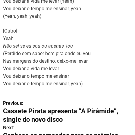
Vou deixar a vida me levar (Yeah)
Vou deixar o tempo me ensinar, yeah
(Yeah, yeah, yeah)
[Outro]
Yeah
Não sei se eu sou ou apenas ’tou
(Perdido sem saber bem p’ra onde eu vou
Nas margens do destino, deixo-me levar
Vou deixar a vida me levar
Vou deixar o tempo me ensinar
Vou deixar o tempo me ensinar, yeah)
Previous:
N
Cassete Pirata apresenta “A Pirâmide”,
a
single do novo disco
v
Next: