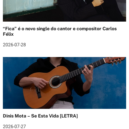
g
o
s
“Fica” é o novo single do cantor e compositor Carlos
Félix
2026-07-28
Dinis Mota – Se Esta Vida [LETRA]
2026-07-27