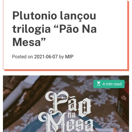
e
Plutonio lançou
s
trilogia “Pão Na
Mesa”
Posted on
2021-06-07
by
MIP
E
4 min read
s
t
i
m
a
t
e
d
r
e
a